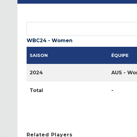
WBC24 - Women
SAISON
ÉQUIPE
2024
AUS - W
Total
-
Related Players