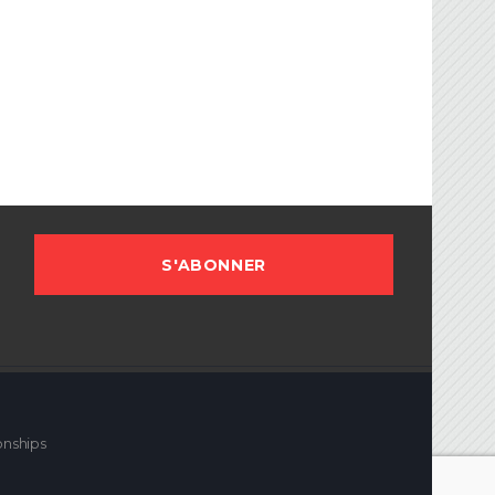
FBG
sociation Française de Ballon sur Glace.
onships