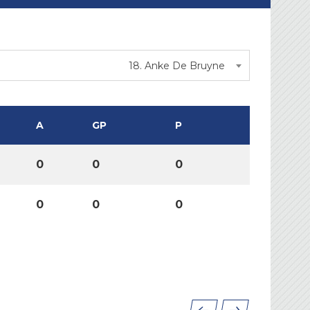
18. Anke De Bruyne
A
GP
P
0
0
0
0
0
0