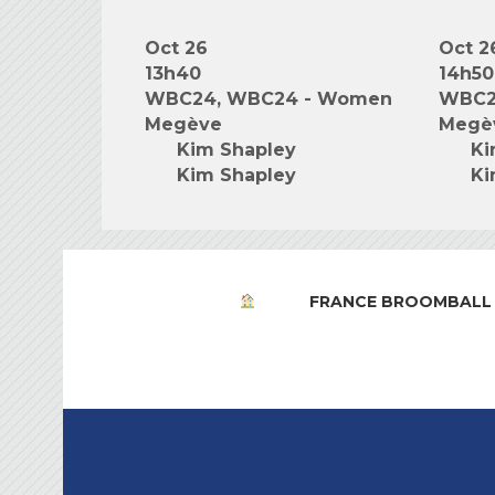
Oct 26
Oct 2
13h40
14h50
WBC24, WBC24 - Women
WBC2
Megève
Megè
Kim Shapley
Ki
Kim Shapley
Ki
FRANCE BROOMBALL