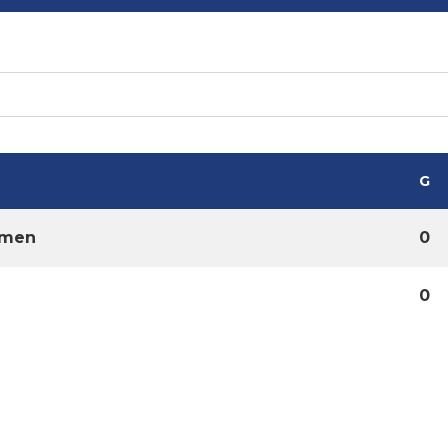
G
omen
0
0