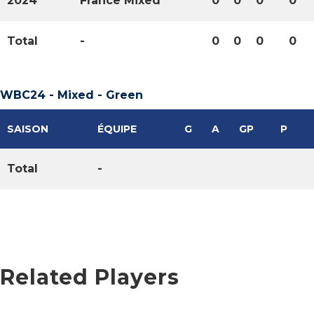
2024
France Mixed
0
0
0
0
Total
-
0
0
0
0
WBC24 - Mixed - Green
SAISON
ÉQUIPE
G
A
GP
P
Total
-
Related Players