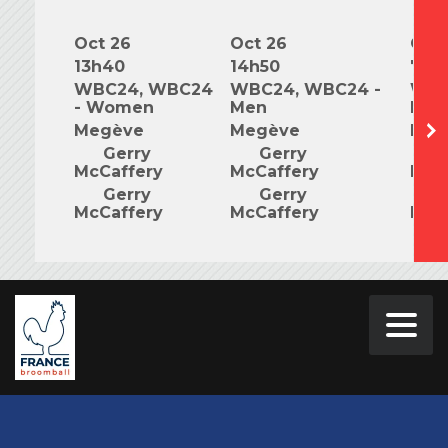
Oct 26
Oct 26
Oct 
13h40
14h50
7h0
WBC24, WBC24
WBC24, WBC24 -
WBC
- Women
Men
Mix
Megève
Megève
Meg
Gerry
Gerry
G
McCaffery
McCaffery
McC
Gerry
Gerry
G
McCaffery
McCaffery
McC