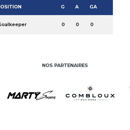
POSITION
G
A
GA
Goalkeeper
0
0
0
NOS PARTENAIRES