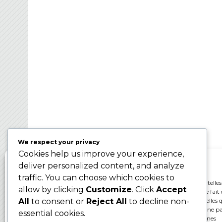
FRANCE BROOMBAL
Organisateur des Championnats du Monde d
Ballon sur Glace 2024 – WBC2024
We respect your privacy
Cookies help us improve your experience,
Gérer le consentement aux cookies
deliver personalized content, and analyze
traffic. You can choose which cookies to
Pour offrir les meilleures expériences, nous utilisons des technologies telles
allow by clicking
Customize
. Click
Accept
cookies pour stocker et/ou accéder aux informations des appareils. Le fait 
consentir à ces technologies nous permettra de traiter des données telles q
All
to consent or
Reject All
to decline non-
comportement de navigation ou les ID uniques sur ce site. Le fait de ne p
essential cookies.
ou de retirer son consentement peut avoir un effet négatif sur certaines