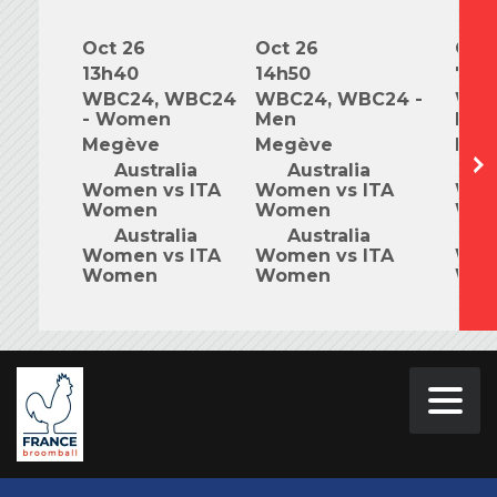
Oct 26
Oct 26
Oct 
13h40
14h50
7h0
WBC24, WBC24
WBC24, WBC24 -
WBC
- Women
Men
Mix
Megève
Megève
Meg
Australia
Australia
A
Women vs ITA
Women vs ITA
Wom
Women
Women
Wo
Australia
Australia
A
Women vs ITA
Women vs ITA
Wom
Women
Women
Wo