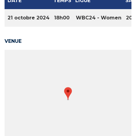
DATE
TEMPS
LIGUE
SAI
21 octobre 2024
18h00
WBC24 - Women
202
VENUE