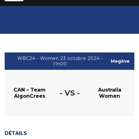
WBC24 - Women 23 octobre 2024 -
Megève
11h00
CAN – Team
Australia
- VS -
AlgonCrees
Women
DÉTAILS