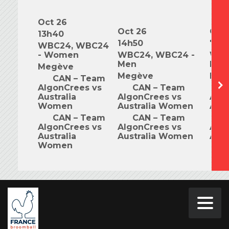
Oct 26
Oct 26
Oct 
13h40
14h50
7h0
WBC24, WBC24
- Women
WBC24, WBC24 -
WBC
Men
Mix
Megève
Megève
Meg
CAN – Team
AlgonCrees vs
CAN – Team
C
Australia
AlgonCrees vs
Alg
Women
Australia Women
Aus
CAN – Team
CAN – Team
C
AlgonCrees vs
AlgonCrees vs
Alg
Australia
Australia Women
Aus
Women