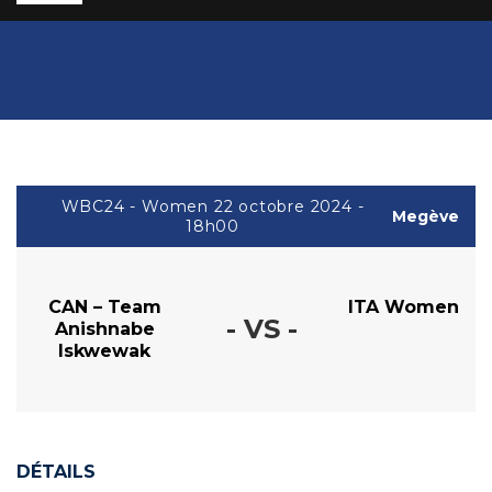
WBC24 - Women 22 octobre 2024 -
Megève
18h00
CAN – Team
ITA Women
- VS -
Anishnabe
Iskwewak
DÉTAILS