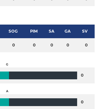
SOG
PIM
SA
GA
SV
0
0
0
0
0
G
0
A
0