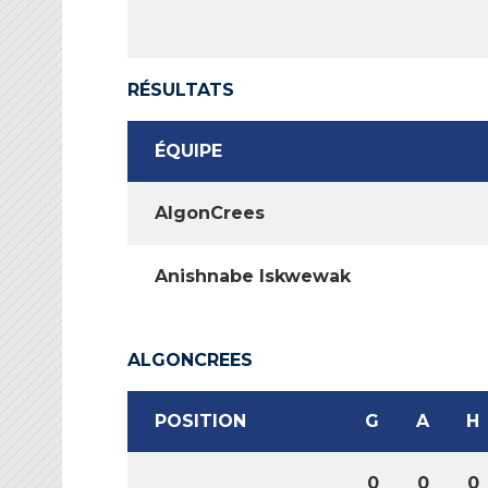
RÉSULTATS
ÉQUIPE
AlgonCrees
Anishnabe Iskwewak
ALGONCREES
POSITION
G
A
H
0
0
0