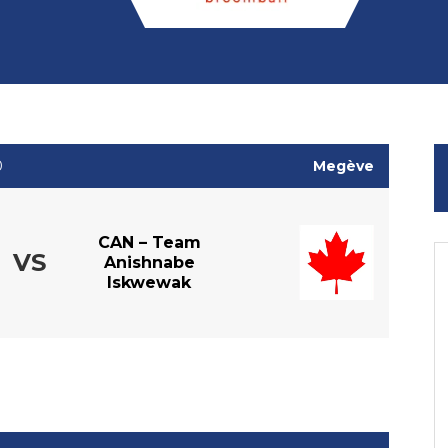
0
Megève
CAN – Team
VS
Anishnabe
Iskwewak