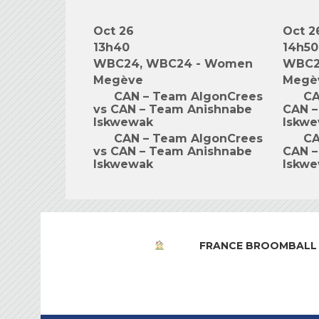
Oct 26
Oct 2
13h40
14h50
WBC24, WBC24 - Women
WBC2
Megève
Megè
CAN – Team AlgonCrees
CA
vs CAN – Team Anishnabe
CAN –
Iskwewak
Iskw
CAN – Team AlgonCrees
CA
vs CAN – Team Anishnabe
CAN –
Iskwewak
Iskw
FRANCE BROOMBALL