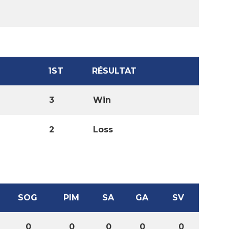
1ST
RÉSULTAT
3
Win
2
Loss
SOG
PIM
SA
GA
SV
0
0
0
0
0