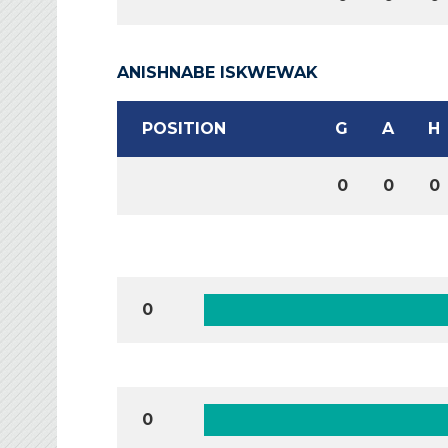
ANISHNABE ISKWEWAK
POSITION
G
A
H
0
0
0
0
0