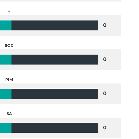
H
0
SOG
0
PIM
0
SA
0