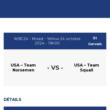
St
WBC24 - Mixed - Yellow 24 octobre
2024 - 19h00
Gervais
USA – Team
USA – Team
- VS -
Norsemen
Squall
DÉTAILS