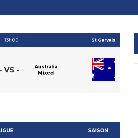
 - 13h00
St Gervais
Australia
- VS -
Mixed
LIGUE
SAISON