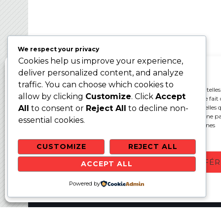
Ballon sur Glace 2024 – WBC2024
We respect your privacy
Cookies help us improve your experience,
Gérer le consentement aux cookies
deliver personalized content, and analyze
traffic. You can choose which cookies to
Pour offrir les meilleures expériences, nous utilisons des technologies telles
allow by clicking
Customize
. Click
Accept
cookies pour stocker et/ou accéder aux informations des appareils. Le fait 
consentir à ces technologies nous permettra de traiter des données telles q
All
to consent or
Reject All
to decline non-
comportement de navigation ou les ID uniques sur ce site. Le fait de ne p
essential cookies.
ou de retirer son consentement peut avoir un effet négatif sur certaines
caractéristiques et fonctions.
CUSTOMIZE
REJECT ALL
ACCEPTER
REFUSER
VOIR LES PRÉFÉ
ACCEPT ALL
Websit
Politique de cookies
Powered by
Politique de confidentialité