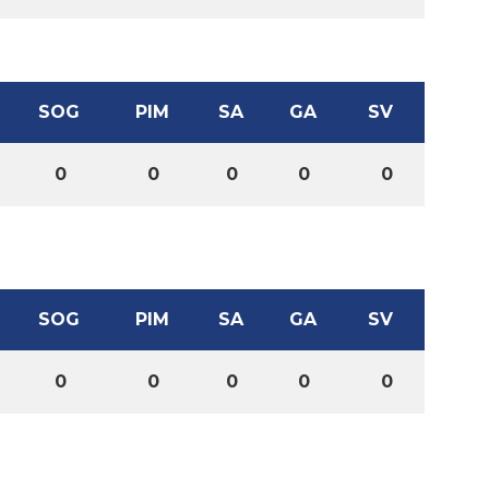
SOG
PIM
SA
GA
SV
0
0
0
0
0
SOG
PIM
SA
GA
SV
0
0
0
0
0