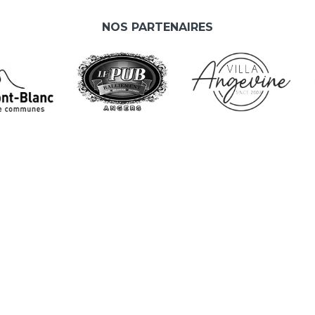
NOS PARTENAIRES
L
A
e
As