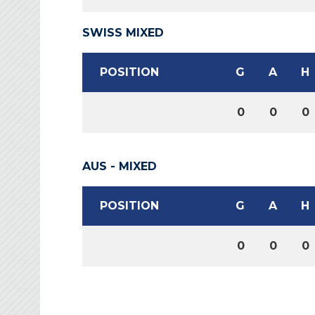
SWISS MIXED
POSITION
G
A
H
0
0
0
AUS - MIXED
POSITION
G
A
H
0
0
0