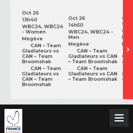
Oct 26
Oct 26
Oct 
13h40
14h50
7h0
WBC24, WBC24
- Women
WBC24, WBC24 -
WBC
Men
Mix
Megève
Megève
Meg
CAN – Team
Gladiateurs vs
CAN – Team
C
CAN – Team
Gladiateurs vs CAN
Glad
Broomshak
– Team Broomshak
– T
CAN – Team
CAN – Team
C
Gladiateurs vs
Gladiateurs vs CAN
Glad
CAN – Team
– Team Broomshak
– T
Broomshak