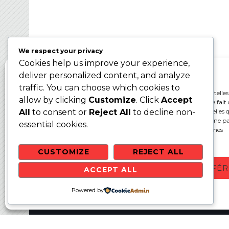
Ballon sur Glace 2024 – WBC2024
We respect your privacy
Cookies help us improve your experience,
Gérer le consentement aux cookies
deliver personalized content, and analyze
traffic. You can choose which cookies to
Pour offrir les meilleures expériences, nous utilisons des technologies telles
allow by clicking
Customize
. Click
Accept
cookies pour stocker et/ou accéder aux informations des appareils. Le fait 
consentir à ces technologies nous permettra de traiter des données telles q
All
to consent or
Reject All
to decline non-
comportement de navigation ou les ID uniques sur ce site. Le fait de ne p
essential cookies.
ou de retirer son consentement peut avoir un effet négatif sur certaines
caractéristiques et fonctions.
CUSTOMIZE
REJECT ALL
ACCEPTER
REFUSER
VOIR LES PRÉFÉ
ACCEPT ALL
Websit
Politique de cookies
Powered by
Politique de confidentialité