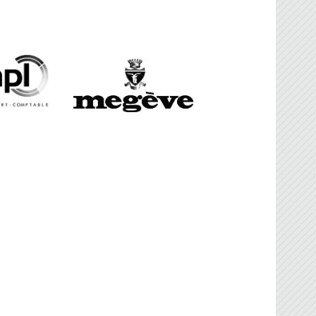
FBG
sociation Française de Ballon sur Glace.