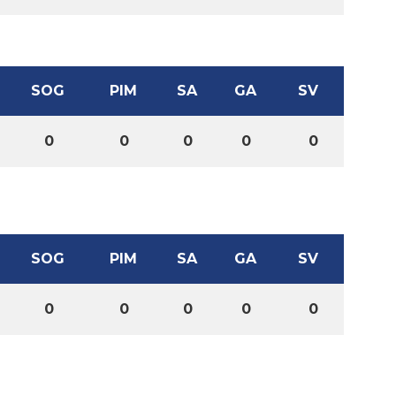
SOG
PIM
SA
GA
SV
0
0
0
0
0
SOG
PIM
SA
GA
SV
0
0
0
0
0