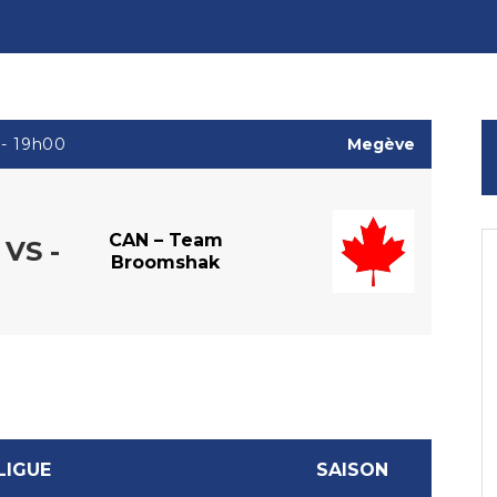
 - 19h00
Megève
CAN – Team
 VS -
Broomshak
LIGUE
SAISON