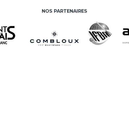
NOS PARTENAIRES
L
A
e
As