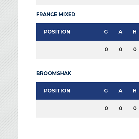
FRANCE MIXED
POSITION
G
A
H
0
0
0
BROOMSHAK
POSITION
G
A
H
0
0
0