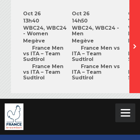
Oct 26
Oct 26
Oct 
13h40
14h50
7h0
WBC24, WBC24
WBC24, WBC24 -
WBC
- Women
Men
Mix
Megève
Megève
Meg
France Men
France Men vs
F
vs ITA – Team
ITA – Team
ITA 
Sudtirol
Sudtirol
Sudt
France Men
France Men vs
F
vs ITA – Team
ITA – Team
ITA 
Sudtirol
Sudtirol
Sudt