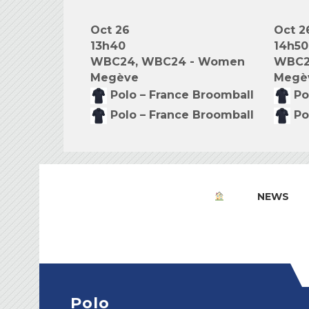
Oct 26
Oct 2
13h40
14h50
WBC24, WBC24 - Women
WBC2
Megève
Megè
Polo – France Broomball
Po
Polo – France Broomball
Po
NEWS
Polo