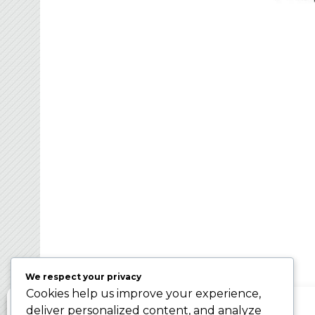
FRANCE BROOMBAL
Organisateur des Championnats du Monde d
Ballon sur Glace 2024 – WBC2024
We respect your privacy
Cookies help us improve your experience,
Gérer le consentement aux cookies
deliver personalized content, and analyze