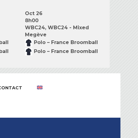
Oct 26
8h00
WBC24, WBC24 - Mixed
Megève
ball
Polo – France Broomball
ball
Polo – France Broomball
CONTACT