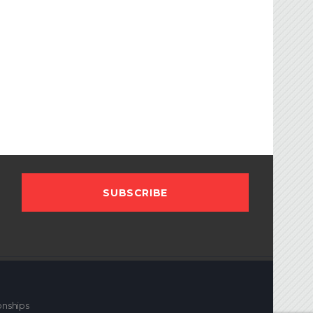
FBG
sociation Française de Ballon sur Glace.
onships