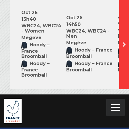
Oct 26
Oct 26
Oct 
13h40
14h50
7h0
WBC24, WBC24
- Women
WBC24, WBC24 -
WBC
Men
Mix
Megève
Megève
Meg
Hoody –
Hoody – France
H
France
Broomball
Broomball
Bro
Hoody –
Hoody – France
H
France
Broomball
Bro
Broomball