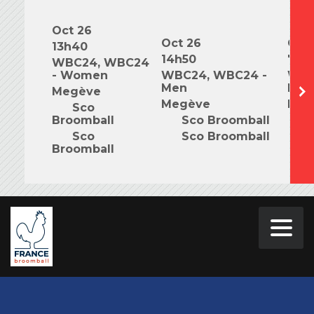
Oct 26
Oct 26
Oct 
13h40
14h50
7h0
WBC24, WBC24
- Women
WBC24, WBC24 -
WBC
Men
Mix
Megève
Megève
Meg
Sco
Broomball
Sco Broomball
S
Sco
Sco Broomball
S
Broomball