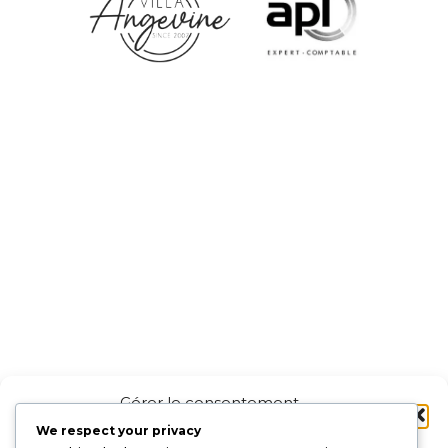
Gérer le consentement
aux cookies
We respect your privacy