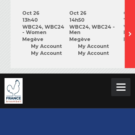
Oct 26
Oct 26
Oct 
13h40
14h50
7h0
WBC24, WBC24
WBC24, WBC24 -
WBC
- Women
Men
Mix
Megève
Megève
Meg
My Account
My Account
M
My Account
My Account
M