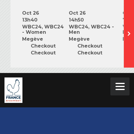
Oct 26
Oct 26
Oct 
13h40
14h50
7h0
WBC24, WBC24
WBC24, WBC24 -
WBC
- Women
Men
Mix
Megève
Megève
Meg
Checkout
Checkout
C
Checkout
Checkout
C