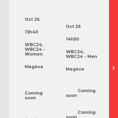
Oct 26
O
Oct 26
13h40
7
14h50
WBC24,
WBC24 -
W
WBC24,
Women
W
WBC24 - Men
M
Megève
Megève
M
Coming
Coming
soon
soon
s
Coming
soon